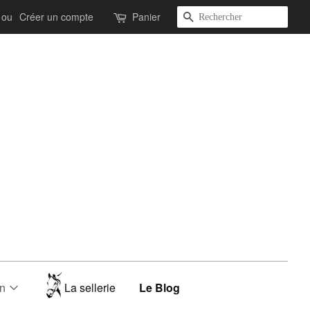
Recherche
ou
Créer un compte
Panier
on
La sellerie
Le Blog