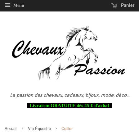
Panier
Menu
La passion des chevaux, cadeaux, bijoux, mode, déco...
Livraison GRATUITE dès 45 € d'achat
›
›
Accueil
Vie Équestre
Collier