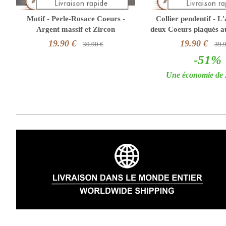
Motif - Perle-Rosace Coeurs -
Collier pendentif - L'
Argent massif et Zircon
deux Coeurs plaqués a
19.90 €
19.90 €
39.90 €
39.
-51%
Une économie de 