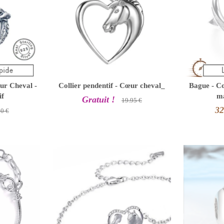
eur Cheval -
Collier pendentif - Cœur cheval_
Bague - C
if
ma
Gratuit !
19.95 €
32
90 €