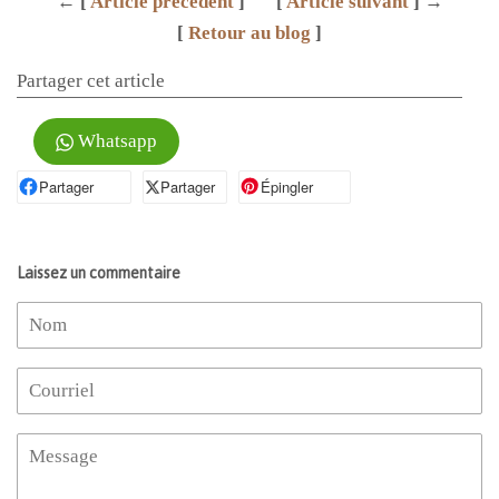
← [
Article précédent
]
[
Article suivant
] →
[
Retour au blog
]
Partager cet article
Whatsapp
Partager
Partager sur Facebook
Partager
Partager sur X
Épingler
Épingler sur Pinterest
Laissez un commentaire
Nom
Courriel
Message