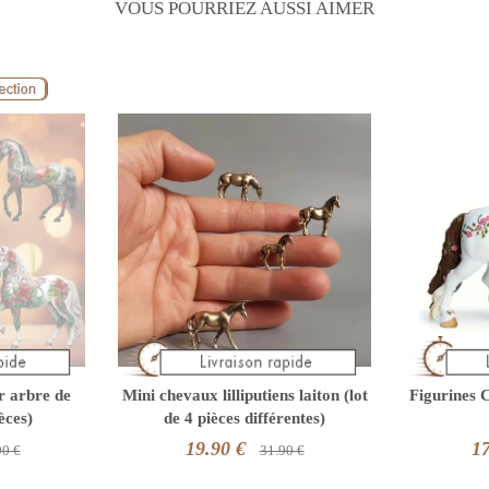
VOUS POURRIEZ AUSSI AIMER
r arbre de
Mini chevaux lilliputiens laiton (lot
Figurines 
èces)
de 4 pièces différentes)
19.90 €
17
90 €
31.90 €