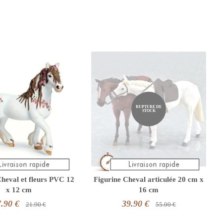
RUPTURE DE
STOCK
Cheval et fleurs PVC 12
Figurine Cheval articulée 20 cm x
x 12 cm
16 cm
.90 €
39.90 €
21.90 €
55.00 €