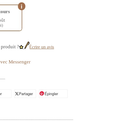
jours
oût
i)
produit ?
Écrire un avis
avec Messenger
r
artager sur Facebook
Partager
Partager sur X
Épingler
Épingler sur Pinterest