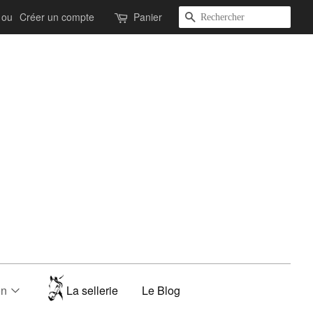
Recherche
ou
Créer un compte
Panier
on
La sellerie
Le Blog