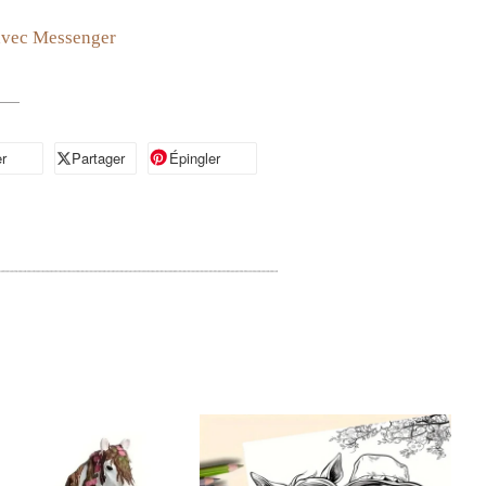
avec Messenger
r
artager sur Facebook
Partager
Partager sur X
Épingler
Épingler sur Pinterest