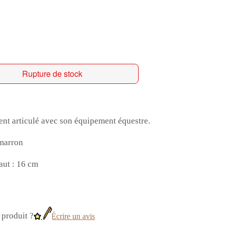
Rupture de stock
ent articulé avec son équipement équestre.
 marron
aut : 16 cm
produit ?
Écrire un avis