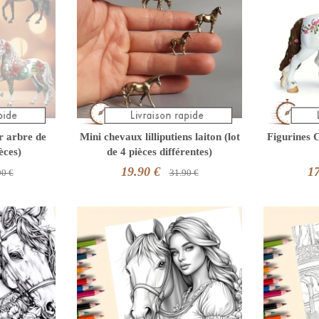
r arbre de
Mini chevaux lilliputiens laiton (lot
Figurines 
èces)
de 4 pièces différentes)
19.90 €
17
90 €
31.90 €