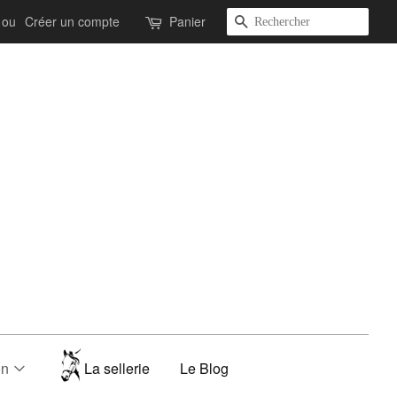
Recherche
ou
Créer un compte
Panier
on
La sellerie
Le Blog