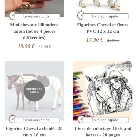
Mini chevaux lilliputiens
Figurines Cheval et fleurs
laiton (lot de 4 pièces
PVC 12 x 12 cm
différentes)
17.90 €
21.90 €
19.90 €
31.90 €
RUPTURE DE
STOCK
Figurine Cheval articulée 20
Livre de coloriage Girls and
cm x 16 cm
horses - 20 pages