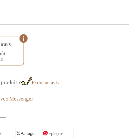
jours
oût
i)
produit ?
Écrire un avis
avec Messenger
r
artager sur Facebook
Partager
Partager sur X
Épingler
Épingler sur Pinterest