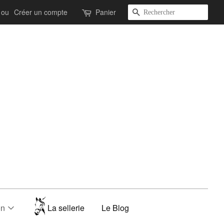
Recherche
ou
Créer un compte
Panier
on
La sellerie
Le Blog