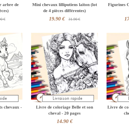
r arbre de
Mini chevaux lilliputiens laiton (lot
Figurines 
èces)
de 4 pièces différentes)
19.90 €
17
90 €
31.90 €
ts chevaux -
Livre de coloriage Belle et son
Livre de co
cheval - 20 pages
ch
14.90 €