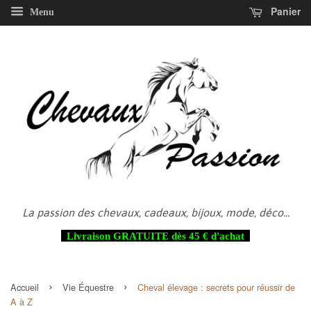
Panier
Menu
La passion des chevaux, cadeaux, bijoux, mode, déco...
Livraison GRATUITE dès 45 € d'achat
›
›
Accueil
Vie Équestre
Cheval élevage : secrets pour réussir de
A à Z