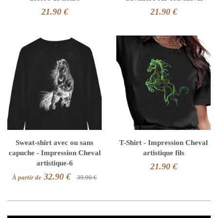
21.90 €
21.90 €
Sweat-shirt avec ou sans
T-Shirt - Impression Cheval
capuche - Impression Cheval
artistique fils
artistique-6
21.90 €
32.90 €
À partir de
39.90 €