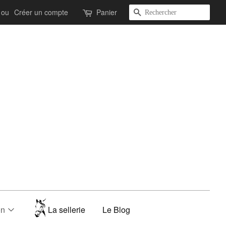
Recherche
ou
Créer un compte
Panier
on
La sellerie
Le Blog