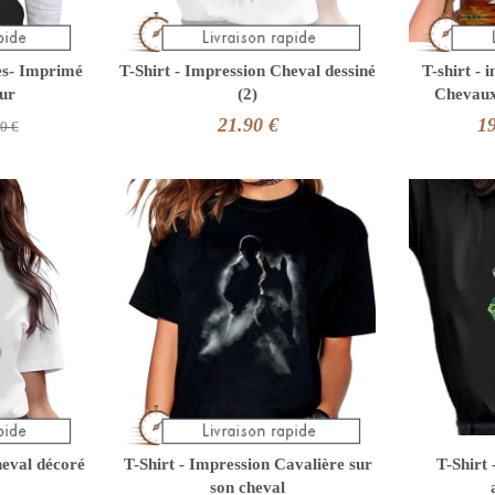
es- Imprimé
T-Shirt - Impression Cheval dessiné
T-shirt - 
ur
(2)
Chevaux
21.90 €
19
0 €
heval décoré
T-Shirt - Impression Cavalière sur
T-Shirt
son cheval