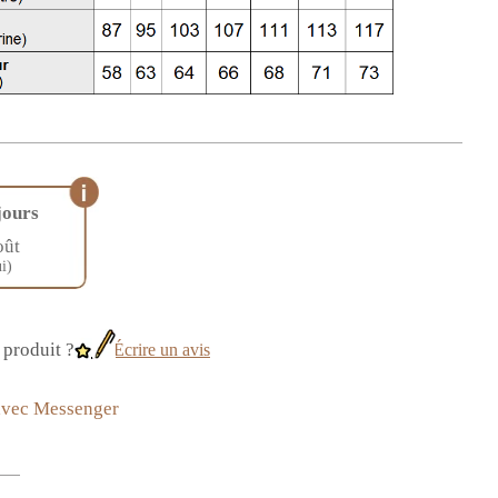
jours
oût
i)
produit ?
Écrire un avis
avec Messenger