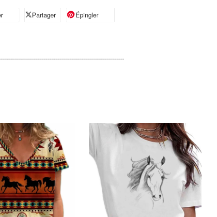
r
artager sur Facebook
Partager
Partager sur X
Épingler
Épingler sur Pinterest