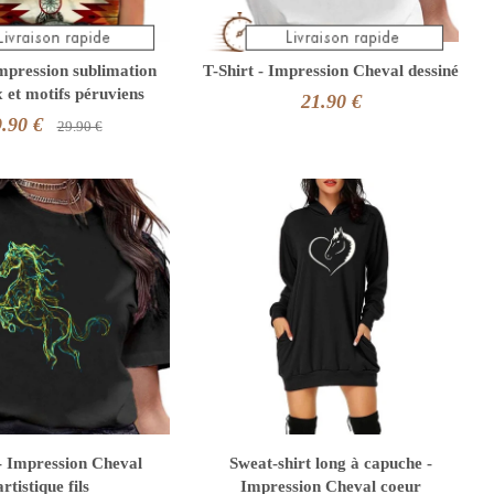
impression sublimation
T-Shirt - Impression Cheval dessiné
 et motifs péruviens
21.90 €
.90 €
29.90 €
 - Impression Cheval
Sweat-shirt long à capuche -
artistique fils
Impression Cheval coeur