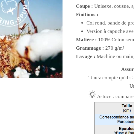
Coupe :
Unisexe, cousue, a
Finitions :
Col rond, bande de pr
Version à capuche ave
Matière :
100% Coton sem
Grammage :
270 g/m²
Lavage :
Machine ou main,
Assur
Tenez compte qu'il s'
Un
Astuce : comparez