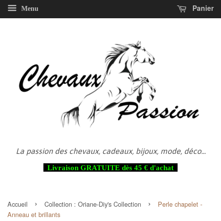
Panier
Menu
La passion des chevaux, cadeaux, bijoux, mode, déco...
Livraison GRATUITE dès 45 € d'achat
›
›
Accueil
Collection :
Oriane-Diy's Collection
Perle chapelet -
Anneau et brillants