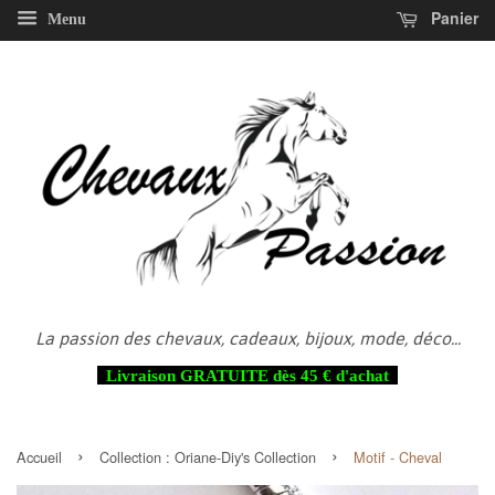
Panier
Menu
La passion des chevaux, cadeaux, bijoux, mode, déco...
Livraison GRATUITE dès 45 € d'achat
›
›
Accueil
Collection :
Oriane-Diy's Collection
Motif - Cheval