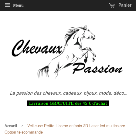
Panier
Menu
La passion des chevaux, cadeaux, bijoux, mode, déco...
Livraison GRATUITE dès 45 € d'achat
›
Accueil
Veilleuse Petite Licorne enfants 3D Laser led multicolore
Option télécommande