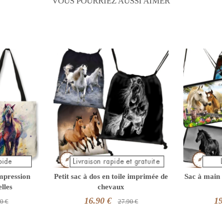
VOUS POURRIEZ AUSSI AIMER
impression
Petit sac à dos en toile imprimée de
Sac à main 
lles
chevaux
16.90 €
19
0 €
27.90 €