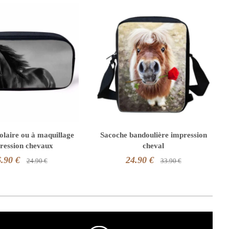
olaire ou à maquillage
Sacoche bandoulière impression
ression chevaux
cheval
.90 €
24.90 €
24.90 €
33.90 €