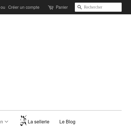
Recherche
ou
Créer un compte
Panier
on
La sellerie
Le Blog