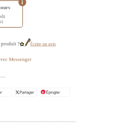
jours
oût
i)
produit ?
Écrire un avis
avec Messenger
r
artager sur Facebook
Partager
Partager sur X
Épingler
Épingler sur Pinterest