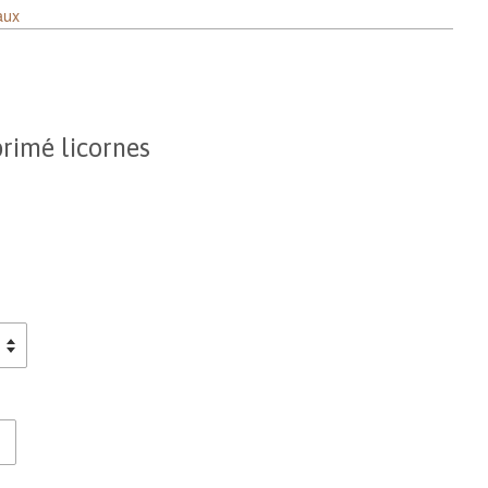
aux
primé licornes