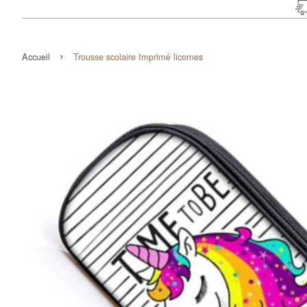
›
Accueil
Trousse scolaire Imprimé licornes