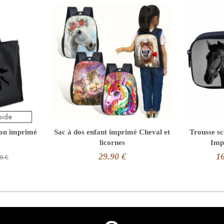
lon imprimé
Sac à dos enfant imprimé Cheval et
Trousse sc
licornes
Imp
29.90 €
16
0 €