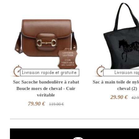
Sac Sacoche bandoulière à rabat
Sac à main toile de ny
Boucle mors de cheval - Cuir
cheval (2)
véritable
29.90 €
42.9
79.90 €
119.00 €