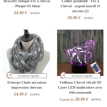
Bracelet Antique Fer à cheval
Collier pendentif - Fer à
- Plaqué Or blanc
Cheval - argent massif et
zircons (2)
24.90 €
39.90 €
39.90 €
79.90 €
Echarpe Chale mi-saison
Veilleuse Cheval vitrail 3D
impression chevaux
Laser LED multicolore avec
télécommande
14.90 €
22.90 €
28.90 €
À partir de
49.90 €