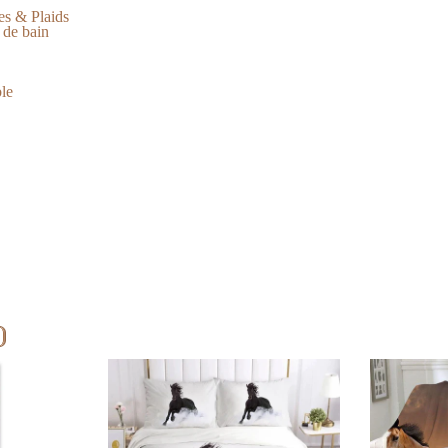
es & Plaids
 de bain
ble