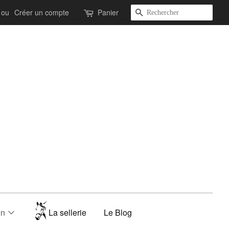
Recherche
ou
Créer un compte
Panier
on
La sellerie
Le Blog