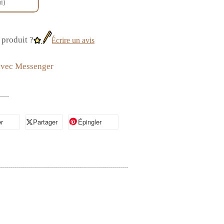
i)
produit ?
Écrire un avis
avec Messenger
r
artager sur Facebook
Partager
Partager sur X
Épingler
Épingler sur Pinterest