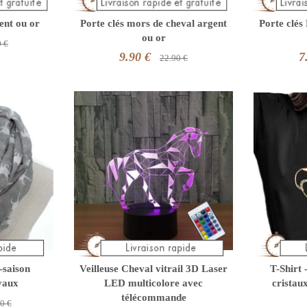
gent ou or
Porte clés mors de cheval argent
Porte clés
ou or
0 €
9.90 €
7
22.90 €
-saison
Veilleuse Cheval vitrail 3D Laser
T-Shirt 
vaux
LED multicolore avec
cristau
télécommande
0 €