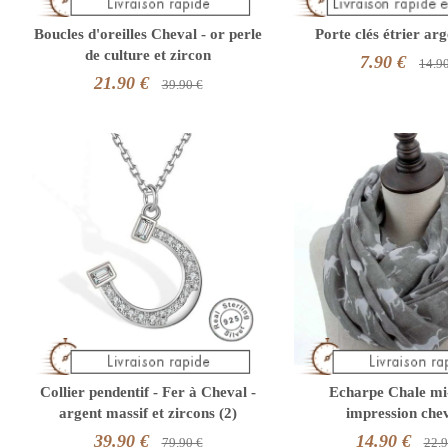
Boucles d'oreilles Cheval - or perle
Porte clés étrier ar
de culture et zircon
7.90 €
14.9
21.90 €
39.90 €
Collier pendentif - Fer à Cheval -
Echarpe Chale mi
argent massif et zircons (2)
impression che
39.90 €
14.90 €
79.90 €
22.9