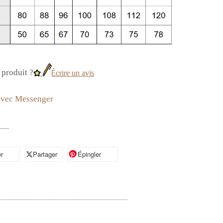
produit ?
Écrire un avis
avec Messenger
r
artager sur Facebook
Partager
Partager sur X
Épingler
Épingler sur Pinterest