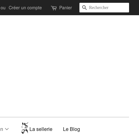
Recherche
ou
Créer un compte
Panier
on
La sellerie
Le Blog