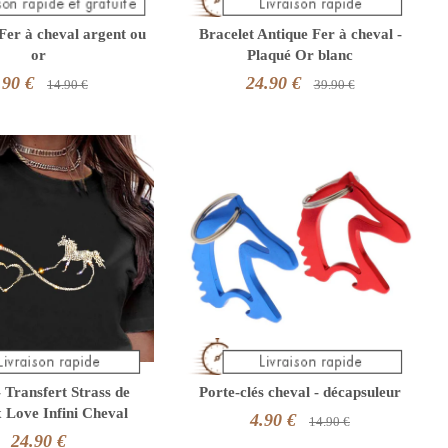
 Fer à cheval argent ou
Bracelet Antique Fer à cheval -
or
Plaqué Or blanc
.90 €
24.90 €
14.90 €
39.90 €
- Transfert Strass de
Porte-clés cheval - décapsuleur
x Love Infini Cheval
4.90 €
14.90 €
24.90 €