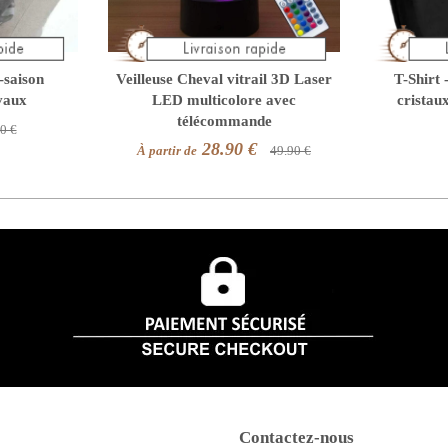
-saison
Veilleuse Cheval vitrail 3D Laser
T-Shirt 
vaux
LED multicolore avec
cristau
télécommande
0 €
28.90 €
À partir de
49.90 €
Contactez-nous