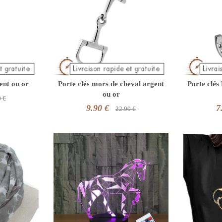
gent ou or
Porte clés mors de cheval argent
Porte clés
ou or
0 €
9.90 €
7
22.90 €