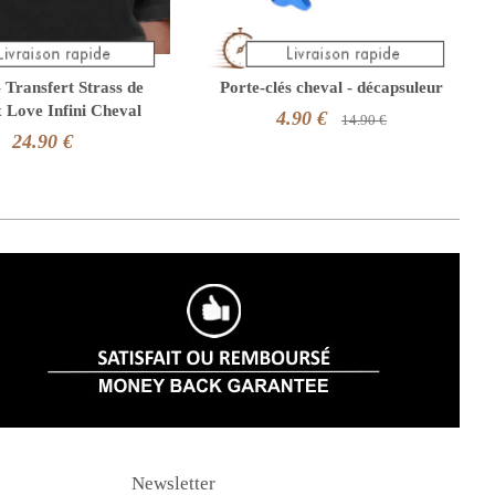
- Transfert Strass de
Porte-clés cheval - décapsuleur
x Love Infini Cheval
4.90 €
14.90 €
24.90 €
Newsletter