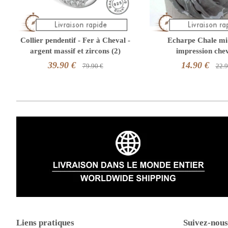
Collier pendentif - Fer à Cheval -
Echarpe Chale mi
argent massif et zircons (2)
impression che
39.90 €
14.90 €
79.90 €
22.9
Liens pratiques
Suivez-nous