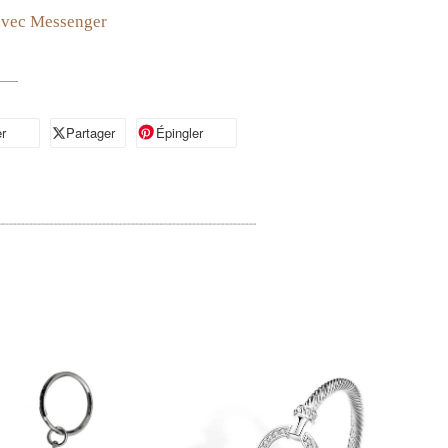
avec Messenger
r
artager sur Facebook
Partager
Partager sur X
Épingler
Épingler sur Pinterest