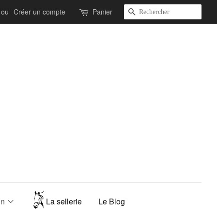
Recherche
ou
Créer un compte
Panier
on
La sellerie
Le Blog