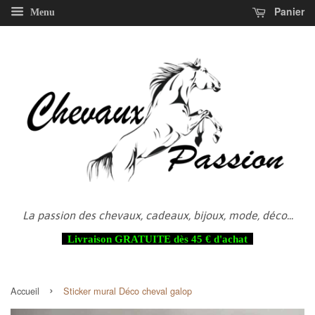
Panier
Menu
La passion des chevaux, cadeaux, bijoux, mode, déco...
Livraison GRATUITE dès 45 € d'achat
›
Accueil
Sticker mural Déco cheval galop