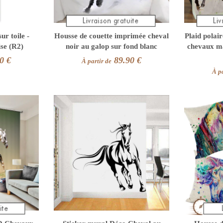
ur toile -
Housse de couette imprimée cheval
Plaid polai
ise (R2)
noir au galop sur fond blanc
chevaux m
0 €
89.90 €
À partir de
À pa