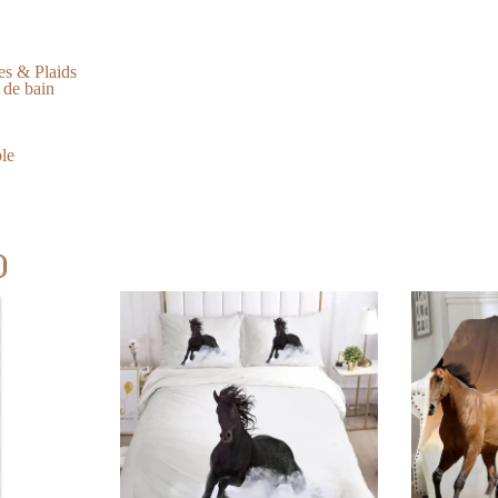
es & Plaids
 de bain
ble