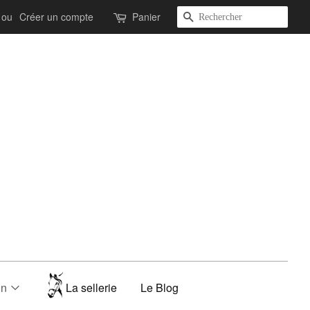
Recherche
ou
Créer un compte
Panier
on
La sellerie
Le Blog