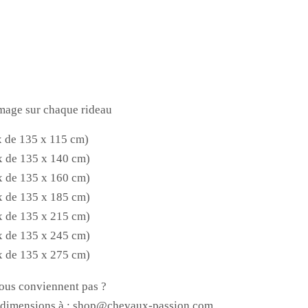
image sur chaque rideau
x de 135 x 115 cm)
x de 135
x 140
cm)
x de 135
x 160
cm)
x de 135
x 185
cm)
x de 135
x 215
cm)
x de 135
x 245
cm)
x de 135
x 275
cm)
ous conviennent pas ?
dimensions à :
shop@chevaux-passion.com