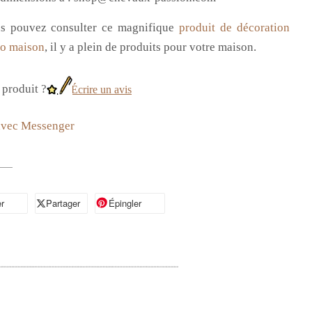
us
pouvez consulter ce magnifique
produit de décoration
o maison
, il y a plein de produits pour votre maison.
produit ?
Écrire un avis
avec Messenger
r
artager sur Facebook
Partager
Partager sur X
Épingler
Épingler sur Pinterest