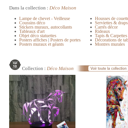
Dans la collection :
Déco Maison
Lampe de chevet - Veilleuse
Housses de couett
Coussins déco
Serviettes & draps
Stickers muraux, autocollants
Carrés décor
Tableaux d'art
Rideaux
Objet déco statuettes
Tapis & Carpettes
Posters affiches
|
Posters de portes
Décorations de ta
Posters muraux et géants
Montres murales
Collection :
Déco Maison