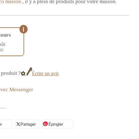
co maison
, il y a plein de produits pour votre maison.
jours
oût
i)
produit ?
Écrire un avis
avec Messenger
r
artager sur Facebook
Partager
Partager sur X
Épingler
Épingler sur Pinterest