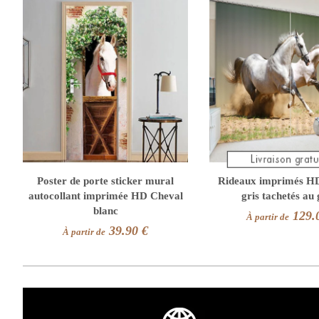
Poster de porte sticker mural
Rideaux imprimés H
autocollant imprimée HD Cheval
gris tachetés au
blanc
129.
À partir de
39.90 €
À partir de