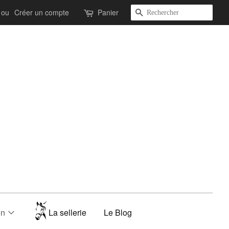
Recherche
ou
Créer un compte
Panier
on
La sellerie
Le Blog