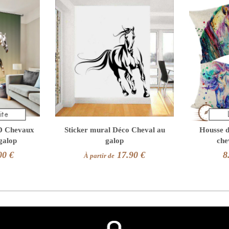
D Chevaux
Sticker mural Déco Cheval au
Housse d
 galop
galop
che
00 €
17.90 €
8
À partir de