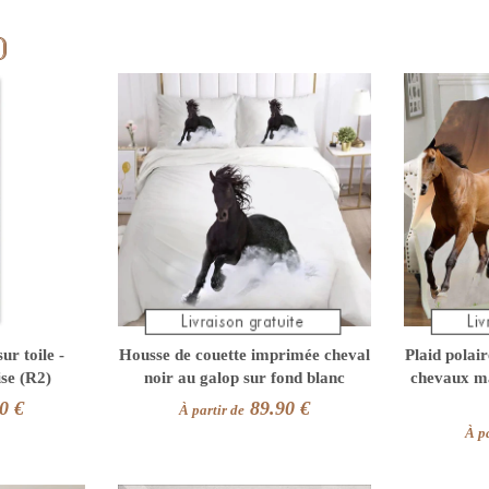
ur toile -
Housse de couette imprimée cheval
Plaid polai
ise (R2)
noir au galop sur fond blanc
chevaux m
0 €
89.90 €
À partir de
À pa