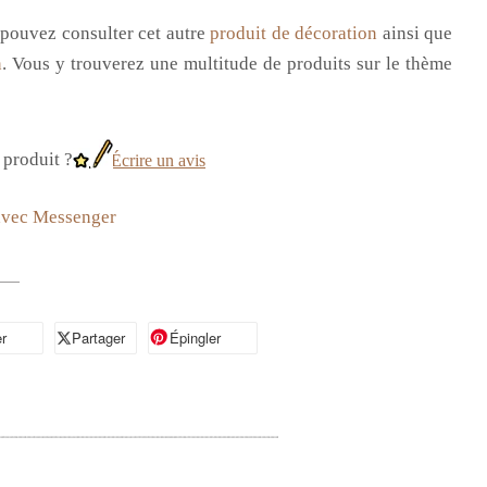
 pouvez consulter cet autre
produit de décoration
ainsi que
n
. Vous y trouverez une multitude de produits sur le thème
produit ?
Écrire un avis
avec Messenger
r
artager sur Facebook
Partager
Partager sur X
Épingler
Épingler sur Pinterest