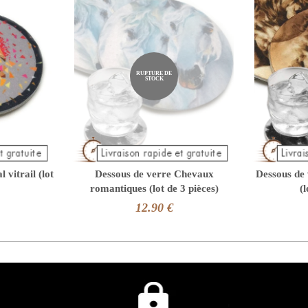
RUPTURE DE
STOCK
 vitrail (lot
Dessous de verre Chevaux
Dessous de 
romantiques (lot de 3 pièces)
(l
12.90 €