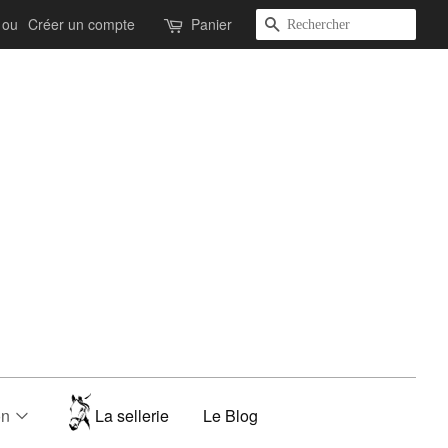
Recherche
ou
Créer un compte
Panier
on
La sellerie
Le Blog