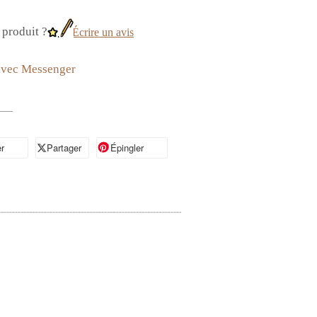
produit ?
Écrire un avis
avec Messenger
r
artager sur Facebook
Partager
Partager sur X
Épingler
Épingler sur Pinterest