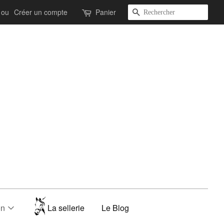
Recherche
ou
Créer un compte
Panier
on
La sellerie
Le Blog