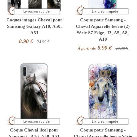
Coques images Cheval pour
Coque pour Samsung -
Samsung Galaxy A10, A50,
Cheval Aquarelle féerie (2)
A51
Série S7 Edge, J3, A5, A8,
A10
8.90 €
24.90 €
8.90 €
À partir de
23.90 €
Coque Cheval licol pour
Coque pour Samsung -
Samsung - A10, A50, A51
Cheval Aquarelle féerie Série