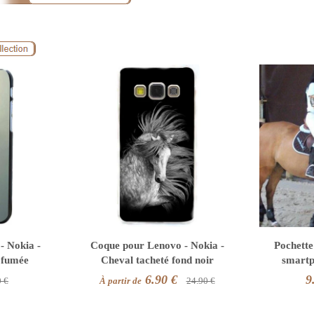
- Nokia -
Coque pour Lenovo - Nokia -
Pochette
 fumée
Cheval tacheté fond noir
smartph
6.90 €
9
0 €
À partir de
24.90 €