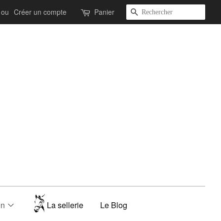
Recherche
ou
Créer un compte
Panier
on
La sellerie
Le Blog