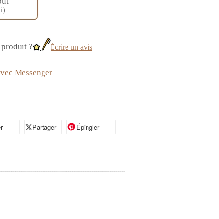
oût
i)
produit ?
Écrire un avis
avec Messenger
r
artager sur Facebook
Partager
Partager sur X
Épingler
Épingler sur Pinterest