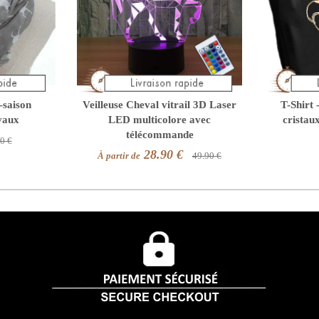
-saison
Veilleuse Cheval vitrail 3D Laser
T-Shirt 
vaux
LED multicolore avec
cristau
télécommande
0 €
28.90 €
À partir de
49.90 €