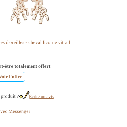
s d'oreilles - cheval licorne vitrail
t-être totalement offert
Voir l'offre
produit ?
Écrire un avis
avec Messenger