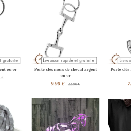
gent ou or
Porte clés mors de cheval argent
Porte clés
ou or
0 €
9.90 €
7
22.90 €