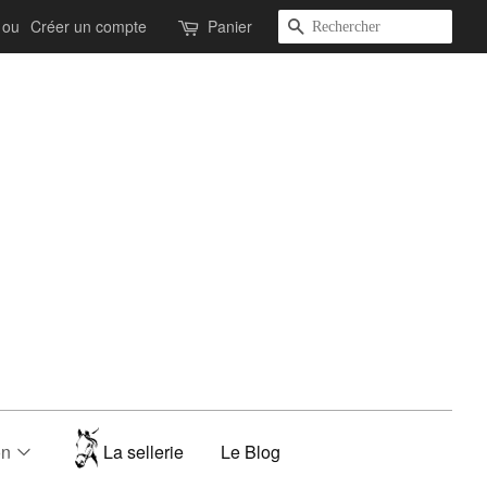
Recherche
ou
Créer un compte
Panier
on
La sellerie
Le Blog