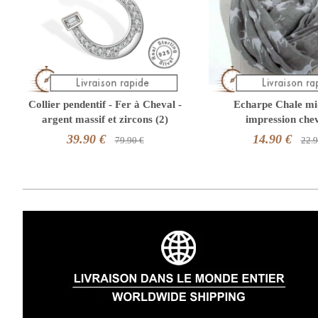
Collier pendentif - Fer à Cheval -
Echarpe Chale mi
argent massif et zircons (2)
impression che
39.90 €
14.90 €
79.90 €
22.9