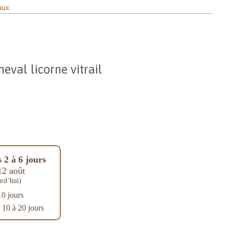
aux
heval licorne vitrail
 2 à 6 jours
12 août
rd’hui)
10 jours
: 10 à 20 jours