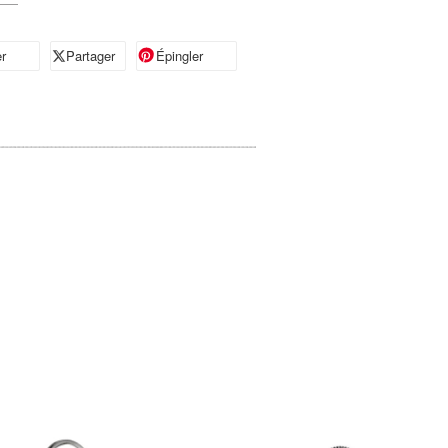
r
artager sur Facebook
Partager
Partager sur X
Épingler
Épingler sur Pinterest