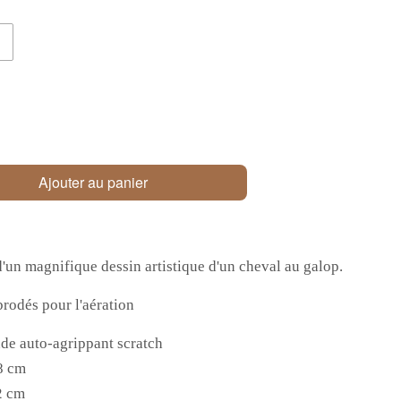
Ajouter au panier
un magnifique dessin artistique d'un cheval au galop.
 brodés pour l'aération
ande auto-agrippant scratch
58 cm
2
cm