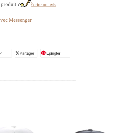
produit ?
Écrire un avis
avec Messenger
r
artager sur Facebook
Partager
Partager sur X
Épingler
Épingler sur Pinterest