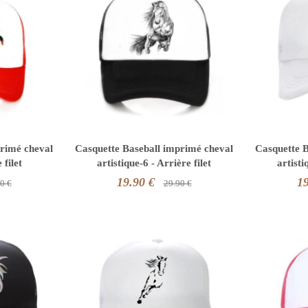
primé cheval
Casquette Baseball imprimé cheval
Casquette B
 filet
artistique-6 - Arrière filet
artisti
19.90 €
19
0 €
29.90 €