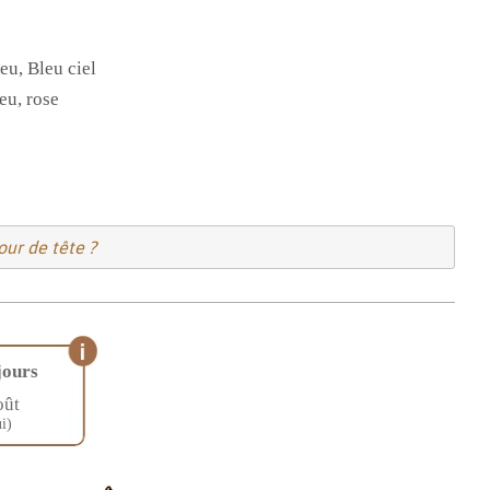
leu, Bleu ciel
leu, rose
ur de tête ?
jours
oût
i)