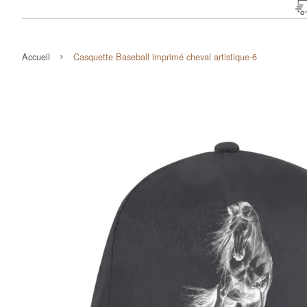
›
Accueil
Casquette Baseball imprimé cheval artistique-6