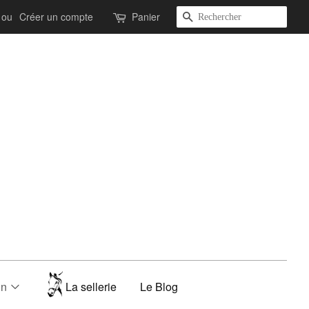
Recherche
ou
Créer un compte
Panier
on
La sellerie
Le Blog