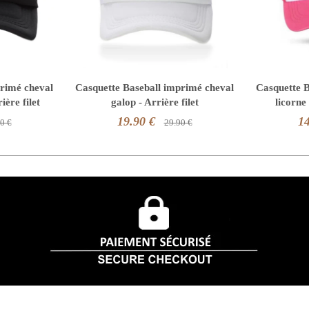
primé cheval
Casquette Baseball imprimé cheval
Casquette B
ière filet
galop - Arrière filet
licorne 
19.90 €
14
0 €
29.90 €