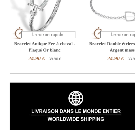
Bracelet Antique Fer à cheval -
Bracelet Double étriers
Plaqué Or blanc
Argent mass
24.90 €
24.90 €
39.90 €
33.9