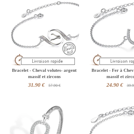
Bracelet - Cheval volutes- argent
Bracelet - Fer à Chev
massif et zircons
massif et zirc
31.90 €
24.90 €
57.90 €
39.9