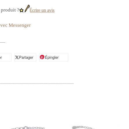
produit ?
Écrire un avis
avec Messenger
r
artager sur Facebook
Partager
Partager sur X
Épingler
Épingler sur Pinterest