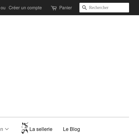
Recherche
ou
Créer un compte
Panier
on
La sellerie
Le Blog