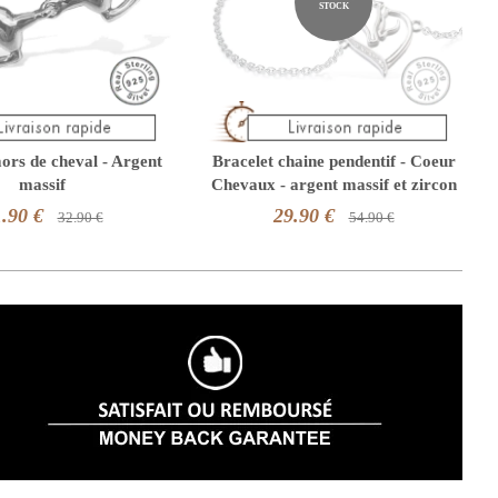
STOCK
ors de cheval - Argent
Bracelet chaine pendentif - Coeur
massif
Chevaux - argent massif et zircon
.90 €
29.90 €
32.90 €
54.90 €