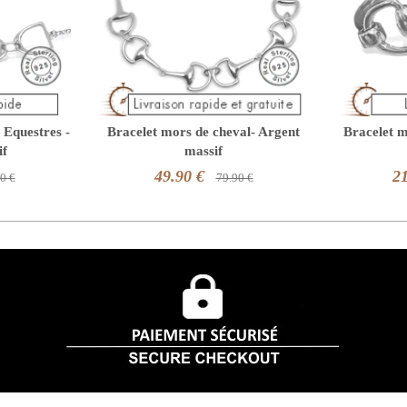
 Equestres -
Bracelet mors de cheval- Argent
Bracelet m
if
massif
49.90 €
21
0 €
79.90 €