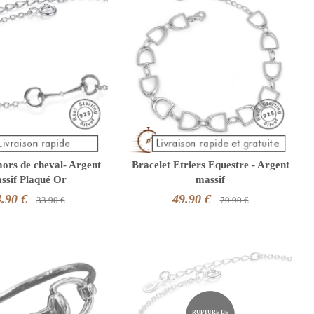
mors de cheval- Argent
Bracelet Etriers Equestre - Argent
ssif Plaqué Or
massif
.90 €
49.90 €
33.90 €
79.90 €
RUPTURE DE