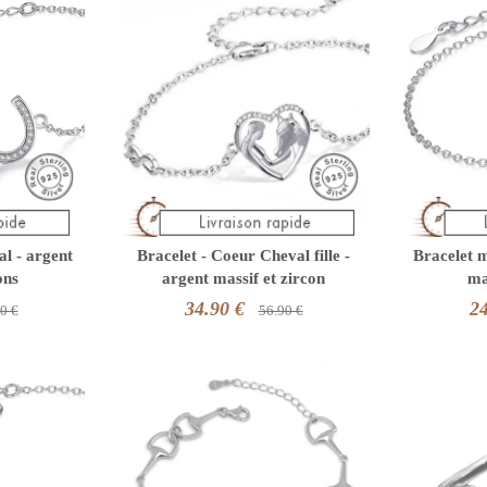
al - argent
Bracelet - Coeur Cheval fille -
Bracelet 
ons
argent massif et zircon
ma
34.90 €
24
0 €
56.90 €