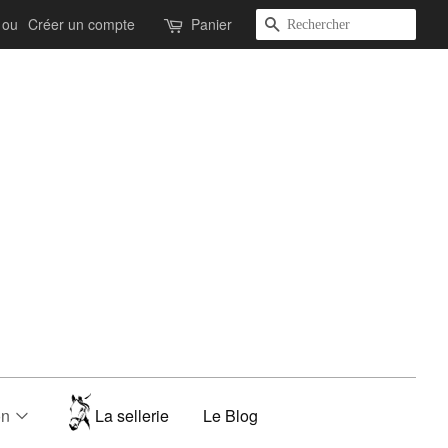
Recherche
ou
Créer un compte
Panier
on
La sellerie
Le Blog