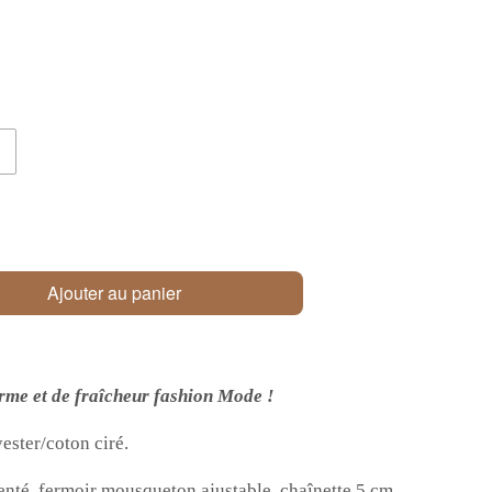
Ajouter au panier
arme et de fraîcheur fashion Mode !
ester/coton ciré.
nté, f
ermoir mousqueton
ajustable, chaînette 5 cm.