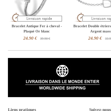
Bracelet Antique Fer à cheval -
Bracelet Double étriers
Plaqué Or blanc
Argent mass
24.90 €
24.90 €
39.90 €
33.9
Liens pratiques
Suivez-nous