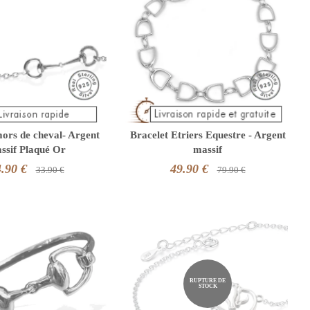
mors de cheval- Argent
Bracelet Etriers Equestre - Argent
ssif Plaqué Or
massif
.90 €
49.90 €
33.90 €
79.90 €
RUPTURE DE
STOCK