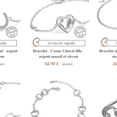
al - argent
Bracelet - Coeur Cheval fille -
Bracelet 
ons
argent massif et zircon
ma
34.90 €
24
0 €
56.90 €