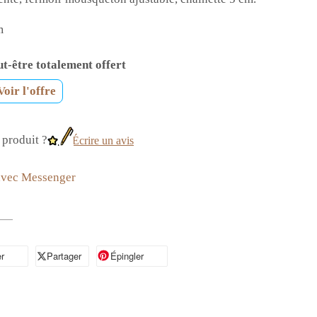
m
t-être totalement offert
Voir l'offre
produit ?
Écrire un avis
avec Messenger
r
artager sur Facebook
Partager
Partager sur X
Épingler
Épingler sur Pinterest