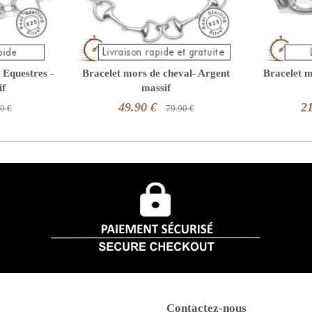
 Equestres -
Bracelet mors de cheval- Argent
Bracelet m
if
massif
49.90 €
21
0 €
79.90 €
Contactez-nous