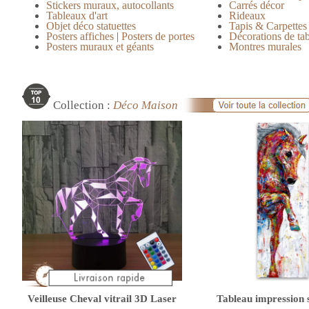
Stickers muraux, autocollants
Carrés décor
Tableaux d'art
Rideaux
Objet déco statuettes
Tapis & Carpettes
Posters affiches
|
Posters de portes
Décorations de ta
Posters muraux et géants
Montres murales
Collection :
Déco Maison
Veilleuse Cheval vitrail 3D Laser
Tableau impression s