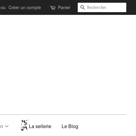
Recherche
ou
Créer un compte
Panier
on
La sellerie
Le Blog