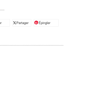
r
artager sur Facebook
Partager
Partager sur X
Épingler
Épingler sur Pinterest