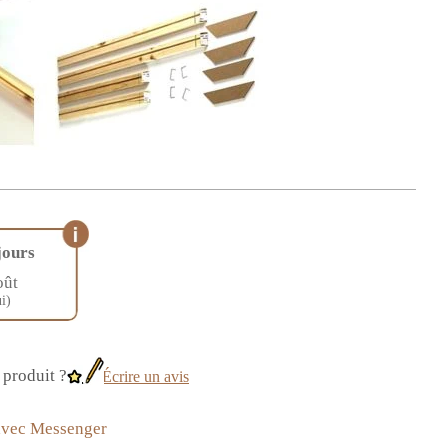
jours
oût
i)
produit ?
Écrire un avis
avec Messenger