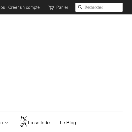
Recherche
ou
Créer un compte
Panier
on
La sellerie
Le Blog