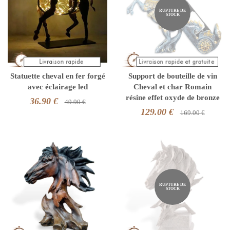
RUPTURE DE
STOCK
Statuette cheval en fer forgé
Support de bouteille de vin
avec éclairage led
Cheval et char Romain
résine effet oxyde de bronze
36.90 €
49.90 €
129.00 €
169.00 €
RUPTURE DE
STOCK