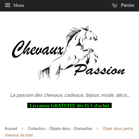
Panier
Menu
La passion des chevaux, cadeaux, bijoux, mode, déco...
Livraison GRATUITE dès 45 € d'achat
›
›
Accueil
Collection :
Objets déco - Statuettes
Objet déco petits
chevaux de bois