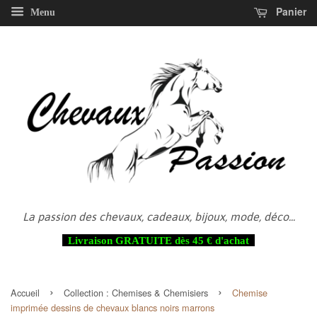
Panier
Menu
La passion des chevaux, cadeaux, bijoux, mode, déco...
Livraison GRATUITE dès 45 € d'achat
›
›
Accueil
Collection :
Chemises & Chemisiers
Chemise
imprimée dessins de chevaux blancs noirs marrons