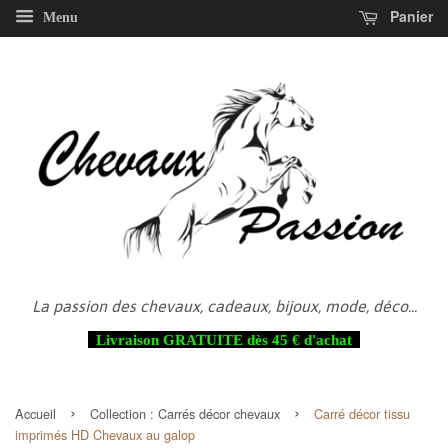
Panier
Menu
La passion des chevaux, cadeaux, bijoux, mode, déco...
Livraison GRATUITE dès 45 € d'achat
›
›
Accueil
Collection :
Carrés décor chevaux
Carré décor tissu
imprimés HD Chevaux au galop