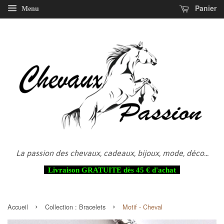
Panier
Menu
La passion des chevaux, cadeaux, bijoux, mode, déco...
Livraison GRATUITE dès 45 € d'achat
›
›
Accueil
Collection :
Bracelets
Motif - Cheval