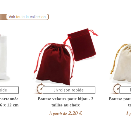
 cartonnée
Bourse velours pour bijou - 3
Bourse pour
16 x 12 cm
tailles au choix
t
2.20 €
À partir de
À p