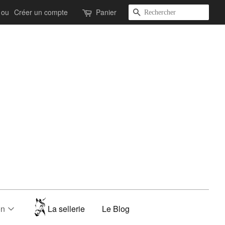
Recherche
ou
Créer un compte
Panier
on
La sellerie
Le Blog