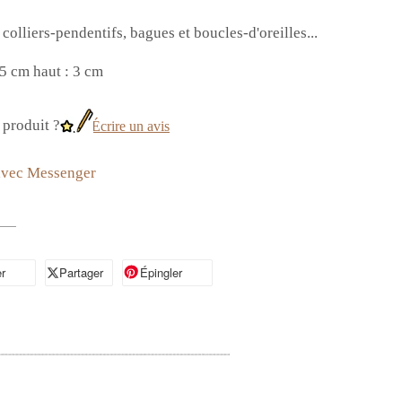
colliers-pendentifs, bagues et boucles-d'oreilles...
5 cm haut : 3 cm
produit ?
Écrire un avis
avec Messenger
r
artager sur Facebook
Partager
Partager sur X
Épingler
Épingler sur Pinterest